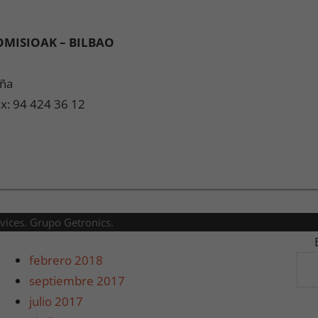
OMISIOAK – BILBAO
aña
x: 94 424 36 12
rvices. Grupo Getronics.
febrero 2018
septiembre 2017
julio 2017