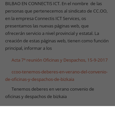
BILBAO EN CONNECTIS ICT. En el nombre de las
personas que pertenecemos al sindicato de CC.OO,
en la empresa Connectis ICT Services, os
presentamos las nuevas páginas web, que
ofrecerán servicio a nivel provincial y estatal. La
creación de estas páginas web, tienen como función
principal, informar a los
Acta 7ª reunión Oficinas y Despachos, 15-9-2017
ccoo-tenemos-deberes-en-verano-del-convenio-
de-oficinas-y-despachos-de-bizkaia
Tenemos deberes en verano convenio de
oficinas y despachos de bizkaia
Circular oficinas y despachos de Bizkaia